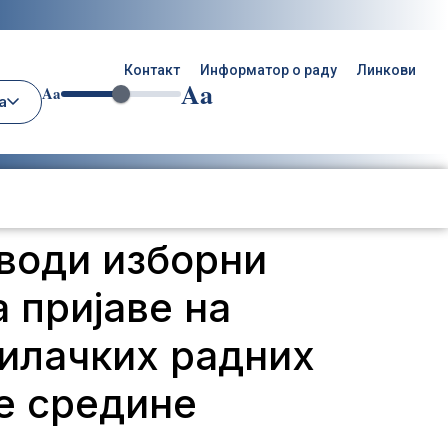
Контакт
Информатор о раду
Линкови
Aa
Aa
а
оводи изборни
 пријаве на
илачких радних
е срединe