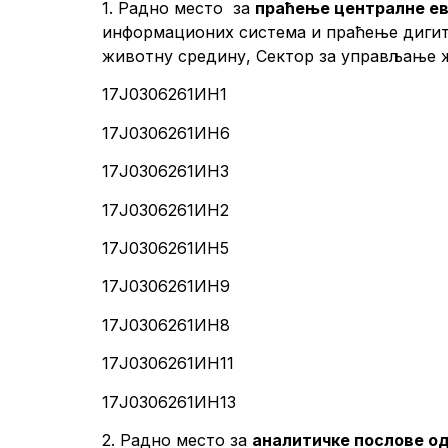
1. Радно место за
праћење централне ев
информационих система и праћење дигита
животну средину, Сектор за управљање
17Ј0306261ИН1
17Ј0306261ИН6
17Ј0306261ИН3
17Ј0306261ИН2
17Ј0306261ИН5
17Ј0306261ИН9
17Ј0306261ИН8
17Ј0306261ИН11
17Ј0306261ИН13
2. Радно место за
аналитичке послове о