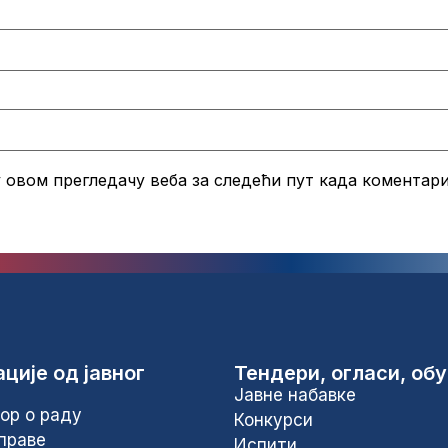
 у овом прегледачу веба за следећи пут када коментар
ције од јавног
Тендери, огласи, об
Јавне набавке
ор о раду
Конкурси
праве
Испити