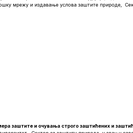
лошку мрежу и издавање услова заштите природе, Се
ера заштите и очувања строго заштићених и зашти
верзитет, Сектор за заштиту природе, у звању саве