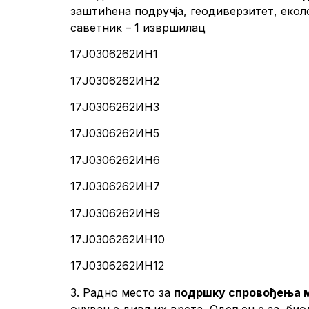
заштићена подручја, геодиверзитет, еко
саветник – 1 извршилац
17Ј0306262ИН1
17Ј0306262ИН2
17Ј0306262ИН3
17Ј0306262ИН5
17Ј0306262ИН6
17Ј0306262ИН7
17Ј0306262ИН9
17Ј0306262ИН10
17Ј0306262ИН12
3. Радно место за
подршку спровођења м
очување дивљих врста, Одељење за биоди