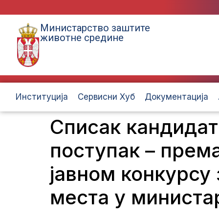
Министарство заштите
животне средине
Институција
Сервисни Хуб
Документација
Списак кандидат
поступак – прем
јавном конкурсу
места у министа