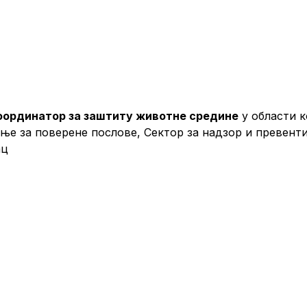
оординатор за заштиту животне средине
у области к
е за поверене послове, Сектор за надзор и превент
шилац