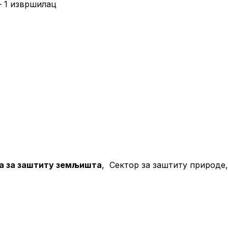
– 1 извршилац
па за заштиту земљишта
, Сектор за заштиту природ