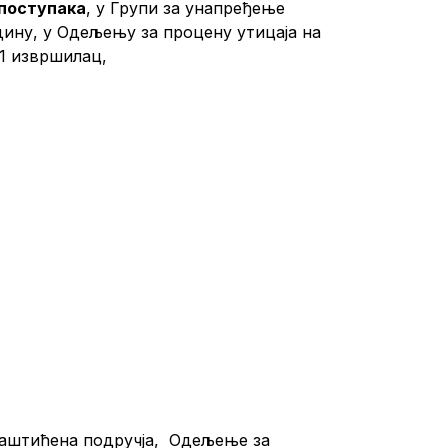
 поступака
, у Групи за унапређење
ину, у Одељењу за процену утицаја на
, – 1 извршилац,
 заштићена подручја, Одељење за