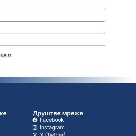
ишем.
уке
Друштве мреже
Facebook
Instagram
X (Twitter)