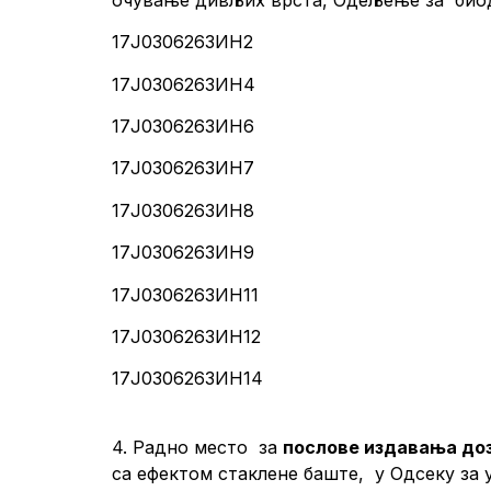
17Ј0306263ИН2
17Ј0306263ИН4
17Ј0306263ИН6
17Ј0306263ИН7
17Ј0306263ИН8
17Ј0306263ИН9
17Ј0306263ИН11
17Ј0306263ИН12
17Ј0306263ИН14
4. Радно место за
послове издавања доз
са ефектом стаклене баште, у Одсеку за