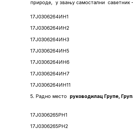
природе, у звању самостални саветник 
17Ј0306264ИН1
17Ј0306264ИН2
17Ј0306264ИН3
17Ј0306264ИН5
17Ј0306264ИН6
17Ј0306264ИН7
17Ј0306264ИН11
5. Радно место
руководилац Групе, Гру
17Ј0306265РН1
17Ј0306265РН2