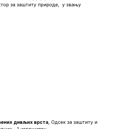
ктор за заштиту природе, у звању
ћених дивљих врста
, Одсек за заштиту и
тник – 1 извршилац