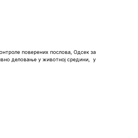
онтроле поверених послова, Одсек за
ивно деловање у животној средини, у