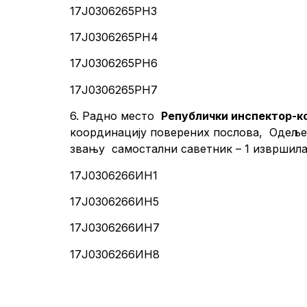
17Ј0306265РН3
17Ј0306265РН4
17Ј0306265РН6
17Ј0306265РН7
6. Радно место
Републички инспектор-к
координацију поверених послова, Одељењ
звању самостални саветник – 1 извр
17Ј0306266ИН1
17Ј0306266ИН5
17Ј0306266ИН7
17Ј0306266ИН8