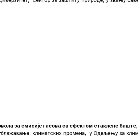
вола за емисије гасова са ефектом стаклене баште
 ублажавање климатских промена, у Одељењу за клим