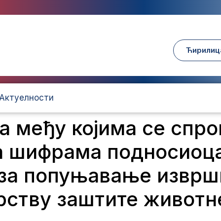
Ћирилиц
Актуелности
а међу којима се спр
а шифрама подносиоца
 за попуњавање изврш
рству заштите животн