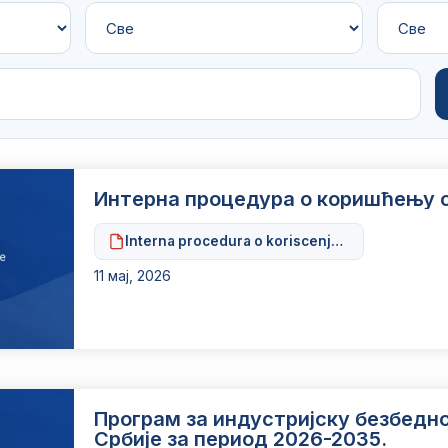
Интерна процедура о коришћењу 
Interna procedura o koriscenju sluzbenih vozil
11 мај, 2026
Програм за индустријску безбедн
Србије за период 2026-2035.