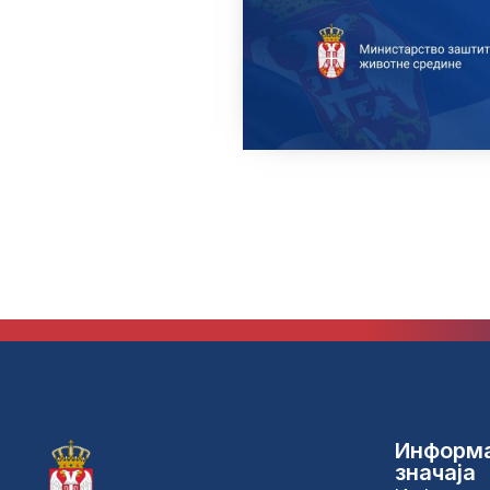
Информа
значаја