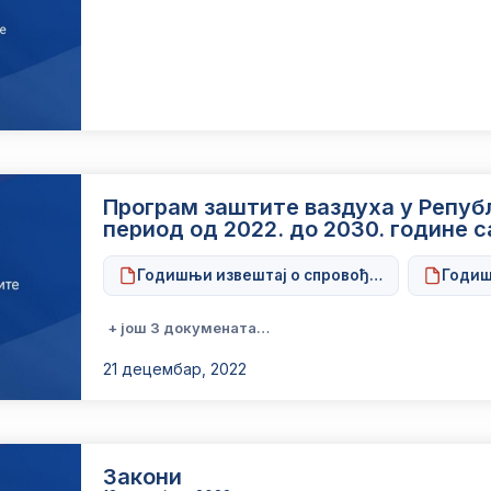
Програм заштите ваздуха у Републ
период од 2022. до 2030. године 
Годишњи извештај о спровођењу Акционог п
Годиш
+ још 3 докумената…
21 децембар, 2022
Закони