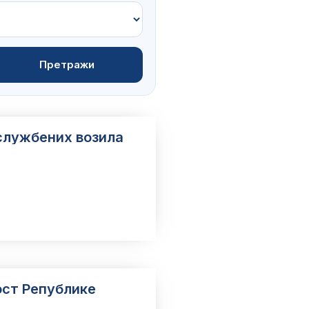
Претражи
службених возила
a .pdf
ост Републике