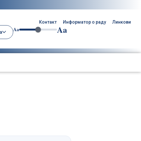
Контакт
Информатор о раду
Линкови
Aa
Aa
а