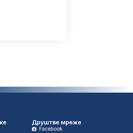
уке
Друштве мреже
Facebook