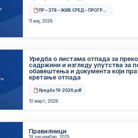
ПР – 378 – ЖИВ.СРЕД – ПРОГРАМ за индустри
11 мај, 2026
Уредба о листама отпада за прек
садржини и изгледу упутства за 
обавештења и документа који пра
кретање отпада
Уредба 19-2026.pdf
10 март, 2026
Правилници
19 децембар, 2025