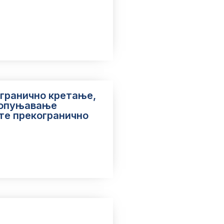
јску безбедност РС 2026-2035.pdf
огранично кретање,
попуњавање
те прекогранично