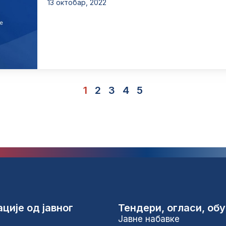
13 октобар, 2022
1
2
3
4
5
ције од јавног
Тендери, огласи, об
Јавне набавке