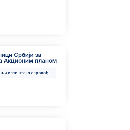
ици Србији за
са Акционим планом
лана 2023.xlsx
њи извештај о спровођењу Акционог плана 2024.xlsx