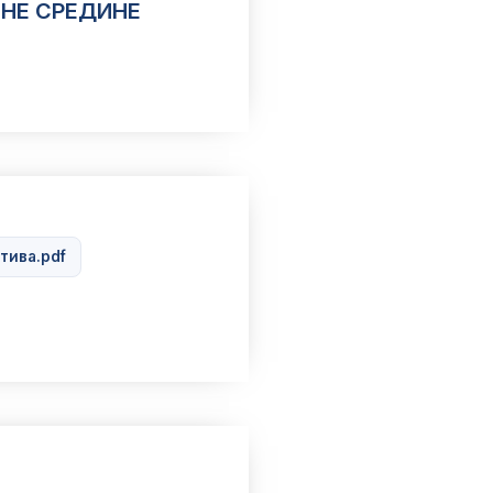
НЕ СРЕДИНЕ
ca za sužbene potrebe.pdf
тива.pdf