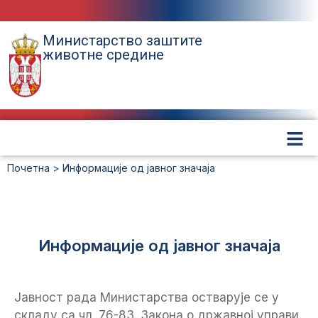
Министарство заштите
животне средине
Почетна
>
Информације од јавног значаја
Информације од јавног значаја
Јавност рада Mинистарства остварује се у
складу са чл. 76-83. Закона о државној управи.