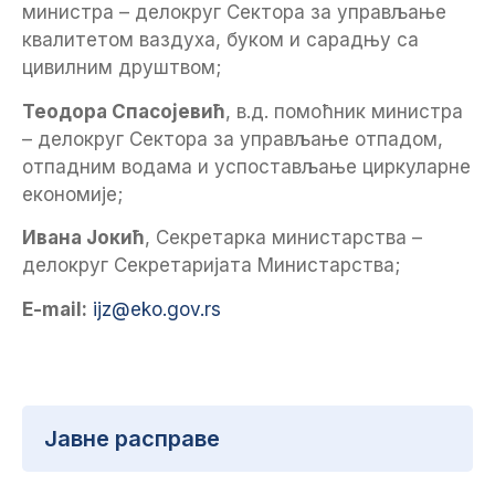
министра – делокруг Сектора за управљање
квалитетом ваздуха, буком и сарадњу са
цивилним друштвом;
Теодора Спасојевић
, в.д. помоћник министра
– делокруг Сектора за управљање отпадом,
отпадним водама и успостављање циркуларне
економије;
Ивана Јокић
, Секретарка министарства –
делокруг Секретаријата Министарства;
E-mail:
ijz@eko.gov.rs
Јавне расправе