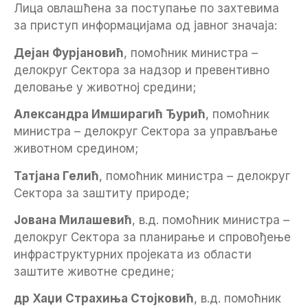
Лицa овлашћенa за поступање по захтевима
за приступ информацијама од јавног значаја:
Дејан Фурјановић
, помоћник министра –
делокруг Сектора за надзор и превентивно
деловање у животнoj средини;
Александра Имширагић Ђурић
, помоћник
министра – делокруг Сектора за управљање
животном средином;
Татјана Гелић
, помоћник министра – делокруг
Сектора за заштиту природе;
Јована Милашевић
, в.д. помоћник министра –
делокруг Сектора за планирање и спровођење
инфраструктурних пројеката из области
заштите животне средине;
др Хаџи Страхиња Стојковић
, в.д. помоћник