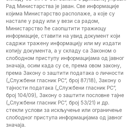
Рад Министарства је јаван. Све информације
којима Министарство располаже, а које су
настале у раду или у вези са радом,
Министарство ће саопштити тражиоцу
информације, ставити на увид документ који
садржи тражену информацију или му издати
копију документа, а у складу са Законом о
слободном приступу информацијама од јавног
значаја, осим када су се, према овом закону,
према Закону о заштити података о личности
(„Службени гласник РС”, број 87/18), Закону о
тајности података („Службени гласник РС”,
број 104/09), Закону о заштити пословне тајне
(„Службени гласник РС”, број 53/21) и др.
стекли услови за искључење или ограничење
слободног приступа информацијама од јавног
значаја.