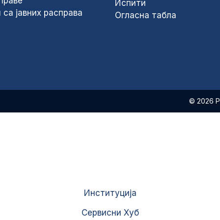
праве
Испити
 са јавних расправа
Огласна табла
© 2026 
Институција
Сервисни Хуб