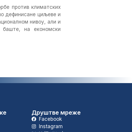
орбе против климатских
сно дефинисане циљеве и
ационалном нивоу, али и
 баште, на економски
уке
Друштве мреже
Facebook
Instagram