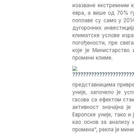
изазване екстремним к
евра, а више од 70% г
поплаве су само у 201
дугорочних инвестици
климатске услове изра
погођености, пре свег
које је Министарство 
промени климе.
представницима привред
уније, започело је у
гасова са ефектом ста
активност значајна ј
Европске уније, тако 
као основ за анализу 
промена“, рекла је мини