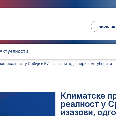
Ћирилиц
Актуелности
ао реалност у Србији и ЕУ – изазови, одговори и могућности
Климатске п
реалност у Ср
изазови, одг