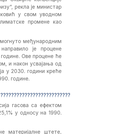
изу“, рекла је министар
ковић у свом уводном
лиматске промене као
помогнуто међународним
направило је процене
године. Ове процене ће
м, и након усвајања од
а у 2030. години креће
90. године.
сија гасова са ефектом
25,1% у односу на 1990.
не материјалне штете,