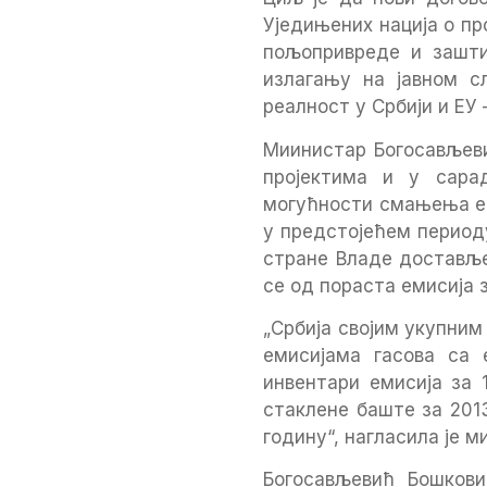
Уједињених нација о пр
пољопривреде и зашт
излагању на јавном 
реалност у Србији и ЕУ 
Миинистар Богосављеви
пројектима и у сара
могућности смањења ем
у предстојећем период
стране Владе доставље
се од пораста емисија 
„Србија својим укупним
емисијама гасова са 
инвентари емисија за 
стаклене баште за 2013
годину“, нагласила је м
Богосављевић Бошкови