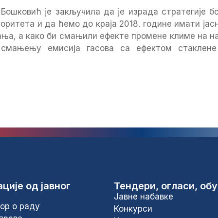
 Бошковић је закључила да је израда стратегије б
иоритета и да ћемо до краја 2018. године имати ја
ња, а како би смањили ефекте промене климе на н
 смањењу емисија гасова са ефектом стаклене
ције од јавног
Тендери, огласи, об
Јавне набавке
ор о раду
Конкурси