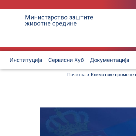
Министарство заштите
животне средине
Институција
Сервисни Хуб
Документација
Почетна
>
Климатске промене к