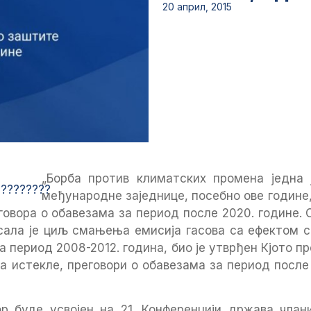
20 април, 2015
„Борба против климатских промена једна 
међународне заједнице, посебно ове године, 
овора o обавезама за период после 2020. године. 
ала је циљ смањења емисија гасова са ефектом с
а период 2008-2012. година, био је утврђен Кјото п
а истекле, преговори о обавезама за период после 
р буде усвојен на 21. Конференцији држава члан