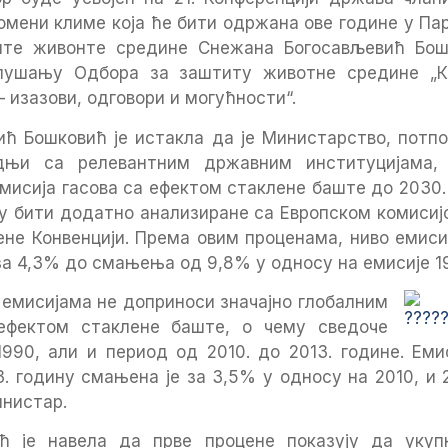
омени климе која ће бити одржана ове године у Пар
ите живонте средине Снежана Богосављевић Бош
слушању Одбора за заштиту животне средине „К
– изазови, одговори и могућности“.
ћ Бошковић је истакла да је Министарство, пот
дњи са релевантним државним институцијама, 
исија гасова са ефектом стаклене баште до 2030. 
у бити додатно анализиране са Европском комисијо
не Конвенцији. Према овим проценама, ниво емисиј
за 4,3% до смањења од 9,8% у односу на емисије 19
 емисијама не доприноси значајно глобалним
ефектом стаклене баште, о чему сведоче
1990, али и период од 2010. до 2013. године. Еми
. годину смањена је за 3,5% у односу на 2010, и 
инистар.
ћ је навела да прве процене показују да укуп