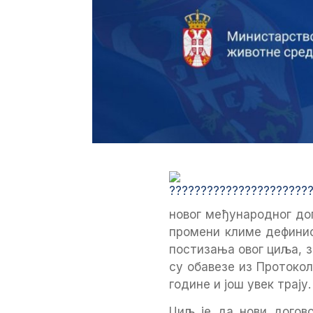
новог међународног дог
промени климе дефинис
постизања овог циља, з
су обавезе из Протокол
године и још увек трају.
Циљ је да нови догово