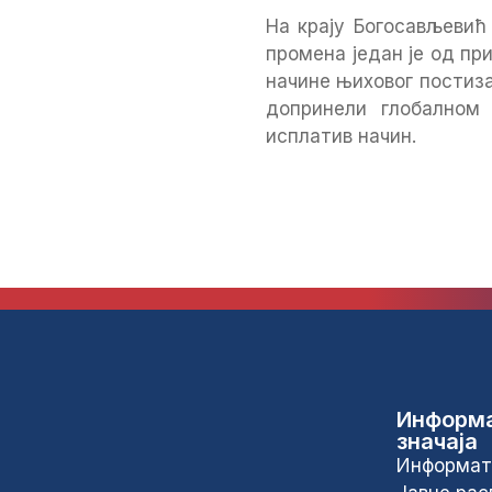
На крају Богосављевић
промена један је од пр
начине њиховог постиза
допринели глобалном
исплатив начин.
Информа
значаја
Информат