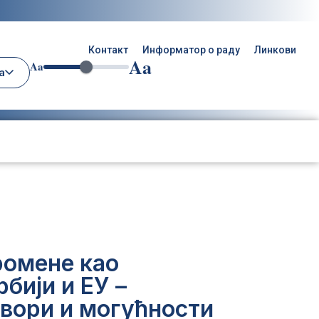
Контакт
Информатор о раду
Линкови
Aa
Aa
а
ромене као
бији и ЕУ –
овори и могућности