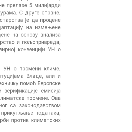
не прелазе 5 милијарди
урама. С друге стране,
старства је да процене
даптацију на измењене
ђене на основу анализа
арство и пољопривреда,
вирној конвенцији УН о
и УН о промени климе,
туцијама Владе, али и
техничку помоћ Европске
 верификације емисија
климатске промене. Ова
ног са законодавством
о прикупљање података,
орби против климатских