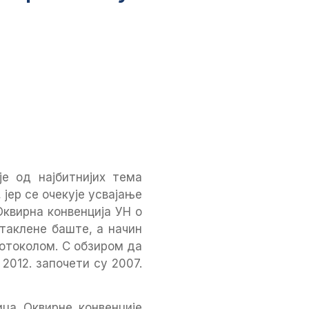
је од најбитнијих тема
јер се очекује усвајање
Оквирна конвенција УН о
таклене баште, а начин
ротоколом. С обзиром да
2012. започети су 2007.
ица Оквирне конвенције