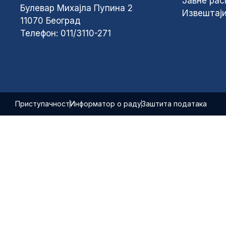
Јавне рас
Булевар Михајла Пупина 2
Извештаји
11070 Београд
Телефон: 011/3110-271
Приступачност
Информатор о раду
Заштита података