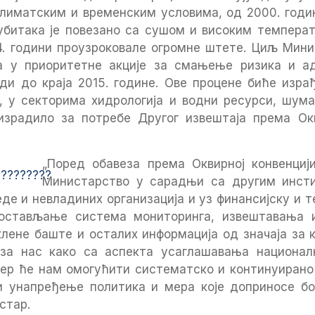
лиматским и временским условима, од 2000. годи
убитака је повезано са сушом и високим температ
4. години проузроковале огромне штете. Циљ Мини
ја у приоритетне акције за смањење ризика и а
ди до краја 2015. године. Ове процене биће изра
а, у секторима хидрологија и водни ресурси, шум
израдило за потребе Другог извештаја према Ок
„Поред обавеза према Оквирној конвенциј
Министарство у сарадњи са другим инсти
е и невладиних организација и уз финансијску и 
спостављање система мониторинга, извештавања и
клене баште и осталих информација од значаја за 
е за нас како са аспекта усаглашавања национал
и јер ће нам омогућити систематско и континуиран
и унапређење политика и мера које доприносе б
стар.